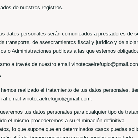
nados de nuestros registros.
us datos personales serán comunicados a prestadores de serv
 transporte, de asesoramientos fiscal y jurídico y de aloja
 o Administraciones públicas a las que estemos obligados 
nismo a través de nuestro email vinotecaelrefugio@gmail.co
?
e hemos realizado el tratamiento de tus datos personales, t
l email vinotecaelrefugio@gmail.com.
uearemos tus datos personales para cualquier tipo de tratam
ido el mismo procederemos a su eliminación definitiva.
 datos, lo que supone que en determinados casos puedas so
 más allá del tiempo necesario cuando puedas necesitarlo.